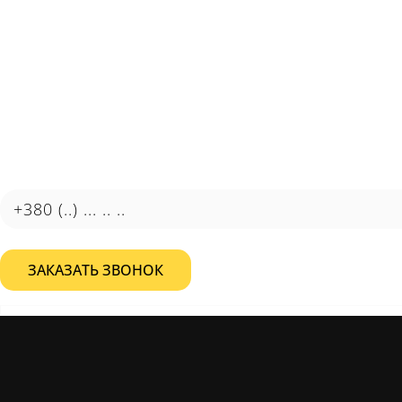
Автоматизация, работающая
на результат
Узнайте, как автоматизация поможет снизить затраты и
повысить эффективность вашего бизнеса.